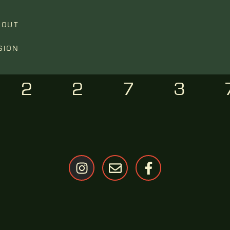
BOUT
SION
12273