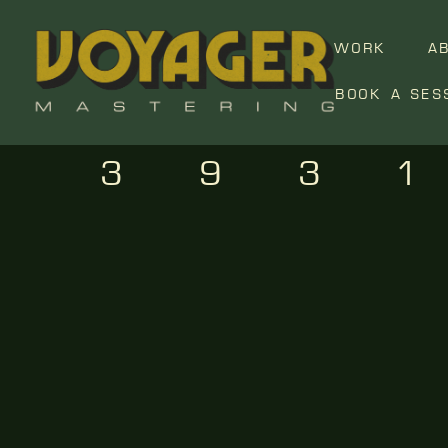
WORK
A
BOOK A SES
393